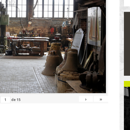
›
»
de
15